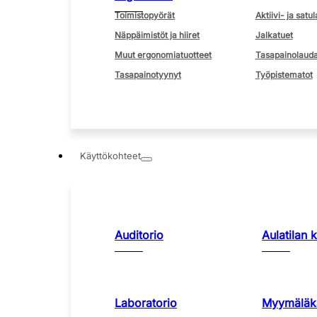
Toimistopyörät
Aktiivi- ja satul
Näppäimistöt ja hiiret
Jalkatuet
Muut ergonomiatuotteet
Tasapainolauda
Tasapainotyynyt
Työpistematot
Käyttökohteet
Auditorio
Aulatilan 
Laboratorio
Myymäläka