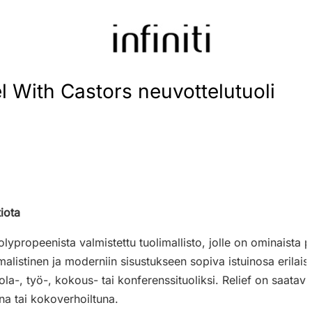
vel With Castors neuvottelutuoli
tiota
polypropeenista valmistettu tuolimallisto, jolle on ominaista 
alistinen ja moderniin sisustukseen sopiva istuinosa erilaisi
tola-, työ-, kokous- tai konferenssituoliksi. Relief on saatavi
a tai kokoverhoiltuna.