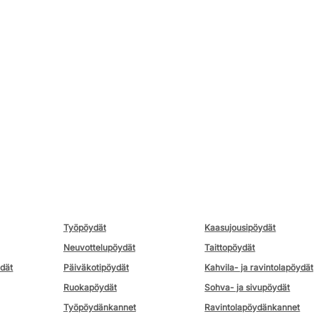
Työpöydät
Kaasujousipöydät
Neuvottelupöydät
Taittopöydät
ydät
Päiväkotipöydät
Kahvila- ja ravintolapöydät
Ruokapöydät
Sohva- ja sivupöydät
Työpöydänkannet
Ravintolapöydänkannet