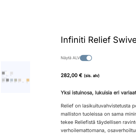
Infiniti Relief Swi
Näytä ALV
282,00 €
(sis. alv)
Yksi istuinosa, lukuisia eri variaa
Relief on lasikuituvahvistetusta 
malliston tuoleissa on sama minim
tekee Reliefistä täydellisen ravin
verhoilemattomana, osaverhoiltun