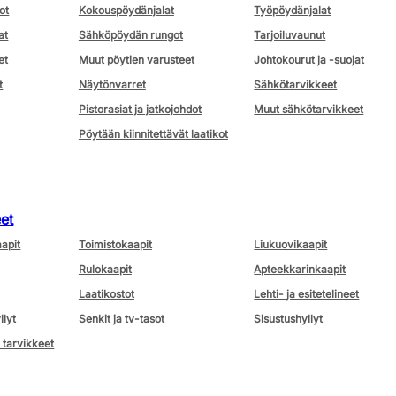
ot
Kokouspöydänjalat
Työpöydänjalat
at
Sähköpöydän rungot
Tarjoiluvaunut
et
Muut pöytien varusteet
Johtokourut ja -suojat
t
Näytönvarret
Sähkötarvikkeet
Pistorasiat ja jatkojohdot
Muut sähkötarvikkeet
Pöytään kiinnitettävät laatikot
eet
aapit
Toimistokaapit
Liukuovikaapit
Rulokaapit
Apteekkarinkaapit
Laatikostot
Lehti- ja esitetelineet
llyt
Senkit ja tv-tasot
Sisustushyllyt
 tarvikkeet