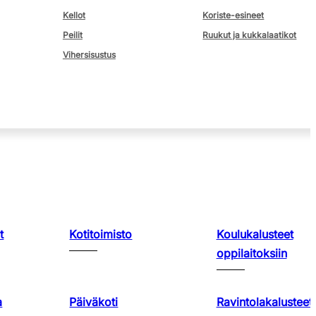
Kellot
Koriste-esineet
Peilit
Ruukut ja kukkalaatikot
Vihersisustus
t
Kotitoimisto
Koulukalusteet
oppilaitoksiin
a
Päiväkoti
Ravintolakalusteet