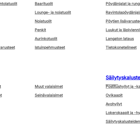
ntolatuolit
Baarituolit
Pöydänjalat ja rung
Lounge- ja nojatuolit
Ravintolapöydänjal
Nojatuolit
Pöytien lisävaruste
Penkit
Luukut ja läpivienni
Aurinkotuolit
Langaton lataus
varusteet
Istuinpehmusteet
Tietokonetelineet
Säilytyskalust
t
Muut valaisimet
Postitushyllyt ja -k
t
Seinävalaisimet
Ovikaapit
Avohyllyt
Lokerokaapit ja -hy
Säilytyskalusteiden