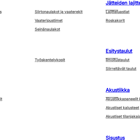
Jätteiden lajitt
s
Siirtonaulakot ja vaaterekit
Lajitteluastiat
Vaateripustimet
Roskakorit
Seinänaulakot
Esitystaulut
Työskentelykopit
Ilmoitustaulut
Siirreltävät taulut
Akustiikka
it
Akustiikkapaneelit 
Akustiset kalusteet
Akustiset tilanjakaj
Sisustus