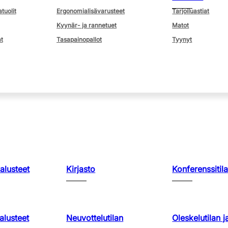
atuolit
Ergonomialisävarusteet
Tarjoiluastiat
Kyynär- ja rannetuet
Matot
t
Tasapainopallot
Tyynyt
kalusteet
Kirjasto
Konferenssitila
lusteet
Neuvottelutilan
Oleskelutilan j