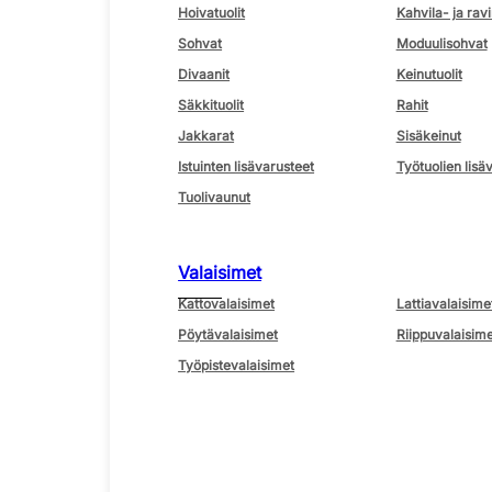
Hoivatuolit
Kahvila- ja ravi
Sohvat
Moduulisohvat
Divaanit
Keinutuolit
Säkkituolit
Rahit
Jakkarat
Sisäkeinut
Istuinten lisävarusteet
Työtuolien lisä
Tuolivaunut
Valaisimet
Kattovalaisimet
Lattiavalaisime
Pöytävalaisimet
Riippuvalaisime
Työpistevalaisimet