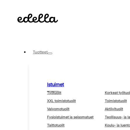
Tuotteet
Istuimet
Työtuolit
Korkeat työtuol
XXL toimistotuolit
Toimistotuolit
Valvomotuolit
Aktiivituolit
Fysioistuimet ja seisomatuet
Teollisuus- ja l
Taittotuolit
Koulu- ja luento