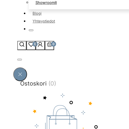
Showroomit
Blogi
Yhteystiedot
0
0
Ostoskori
(0)