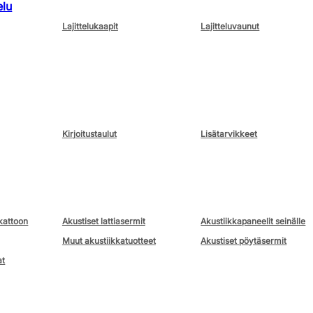
elu
Lajittelukaapit
Lajitteluvaunut
Kirjoitustaulut
Lisätarvikkeet
kattoon
Akustiset lattiasermit
Akustiikkapaneelit seinälle
Muut akustiikkatuotteet
Akustiset pöytäsermit
at