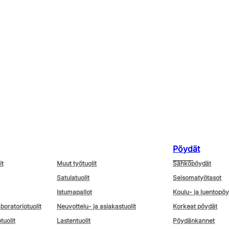
Pöydät
it
Muut työtuolit
Sähköpöydät
Satulatuolit
Seisomatyötasot
Istumapallot
Koulu- ja luentopö
aboratoriotuolit
Neuvottelu- ja asiakastuolit
Korkeat pöydät
tuolit
Lastentuolit
Pöydänkannet