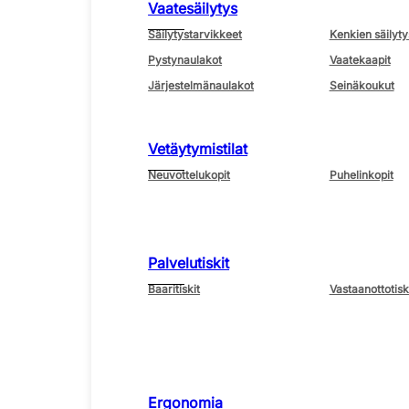
Vaatesäilytys
Säilytystarvikkeet
Kenkien säilyty
Pystynaulakot
Vaatekaapit
Järjestelmänaulakot
Seinäkoukut
Vetäytymistilat
Neuvottelukopit
Puhelinkopit
Palvelutiskit
Baaritiskit
Vastaanottotisk
Ergonomia