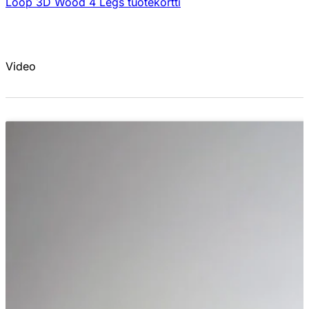
Loop 3D Wood 4 Legs tuotekortti
Video