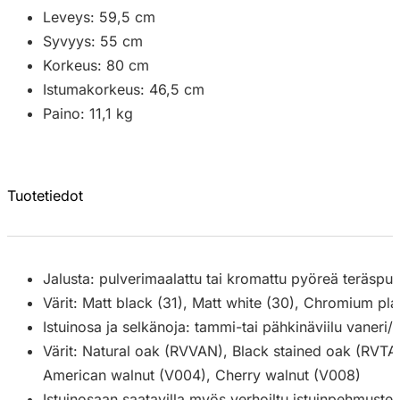
Leveys: 59,5 cm
Syvyys: 55 cm
Korkeus: 80 cm
Istumakorkeus: 46,5 cm
Paino: 11,1 kg
Tuotetiedot
Jalusta: pulverimaalattu tai kromattu pyöreä teräs
Värit: Matt black (31), Matt white (30), Chromium pla
Istuinosa ja selkänoja: tammi-tai pähkinäviilu vaneri
Värit: Natural oak (RVVAN), Black stained oak (RVTA
American walnut (V004), Cherry walnut (V008)
Istuinosaan saatavilla myös verhoiltu istuinpehmuste