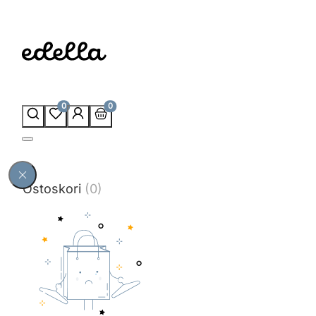
0
0
Ostoskori
(0)