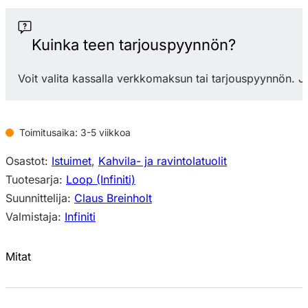
3D
Wood
4
Kuinka teen tarjouspyynnön?
Legs
tuoli
Voit valita kassalla verkkomaksun tai tarjouspyynnön. J
määrä
Toimitusaika: 3-5 viikkoa
Osastot:
Istuimet
,
Kahvila- ja ravintolatuolit
Tuotesarja:
Loop (Infiniti)
Suunnittelija:
Claus Breinholt
Valmistaja:
Infiniti
Mitat