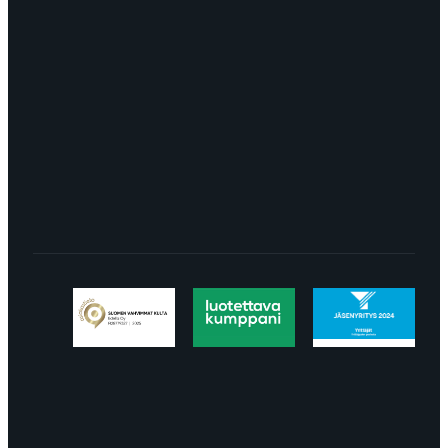
8113
TURKU Logomo Byrå Junakatu 9 20100
Turku
LÖYDÄT MEIDÄT SOMESTA
Tietosuojaseloste
Peruuttaminen
Projektimyynnin
toimitus- ja sopimusehdot
Käyttö- ja
toimitusehdot
Palautus ja reklamaatiot