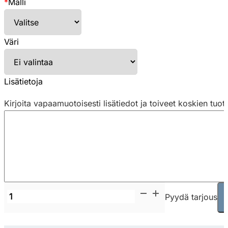
*
Malli
Väri
Lisätietoja
Kirjoita vapaamuotoisesti lisätiedot ja toiveet koskien tuot
Gaber
Pyydä tarjous
Spyker
baarituoli