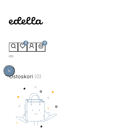
0
0
Ostoskori
(0)