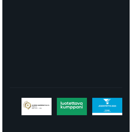
myynti@edella.fi
044 242
8113
TURKU Logomo Byrå Junakatu 9 20100
Turku
LÖYDÄT MEIDÄT SOMESTA
Tietosuojaseloste
Peruuttaminen
Projektimyynnin