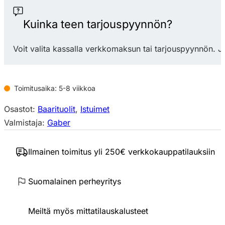
määrä
Kuinka teen tarjouspyynnön?
Voit valita kassalla verkkomaksun tai tarjouspyynnön. J
Toimitusaika: 5-8 viikkoa
Osastot:
Baarituolit
,
Istuimet
Valmistaja:
Gaber
Ilmainen toimitus yli 250€ verkkokauppatilauksiin
Suomalainen perheyritys
Meiltä myös mittatilauskalusteet