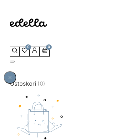
0
0
Ostoskori
(0)