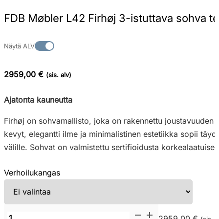
FDB Møbler L42 Firhøj 3-istuttava sohva te
Näytä ALV
2959,00 €
(sis. alv)
Ajatonta kauneutta
Firhøj on sohvamallisto, joka on rakennettu joustavuuden 
kevyt, elegantti ilme ja minimalistinen estetiikka sopii tä
välille. Sohvat on valmistettu sertifioidusta korkealaatuises
Verhoilukangas
FDB
2959,00 €
(sis. a