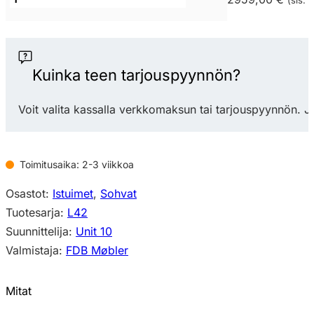
Møbler
L42
Firhøj
3-
Kuinka teen tarjouspyynnön?
istuttava
sohva
Voit valita kassalla verkkomaksun tai tarjouspyynnön. J
teräsjalat
määrä
Toimitusaika: 2-3 viikkoa
Osastot:
Istuimet
,
Sohvat
Tuotesarja:
L42
Suunnittelija:
Unit 10
Valmistaja:
FDB Møbler
Mitat