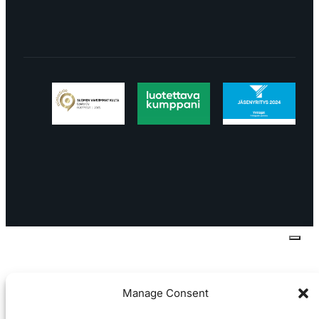
Tietosuojaseloste
Peruuttaminen
Projektimyynnin
toimitus- ja sopimusehdot
Käyttö- ja
toimitusehdot
Palautus ja reklamaatiot
Manage Consent