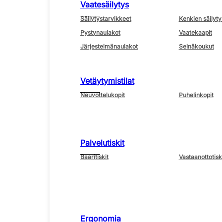
Vaatesäilytys
Säilytystarvikkeet
Kenkien säilyty
Pystynaulakot
Vaatekaapit
Järjestelmänaulakot
Seinäkoukut
Vetäytymistilat
Neuvottelukopit
Puhelinkopit
Palvelutiskit
Baaritiskit
Vastaanottotisk
Ergonomia