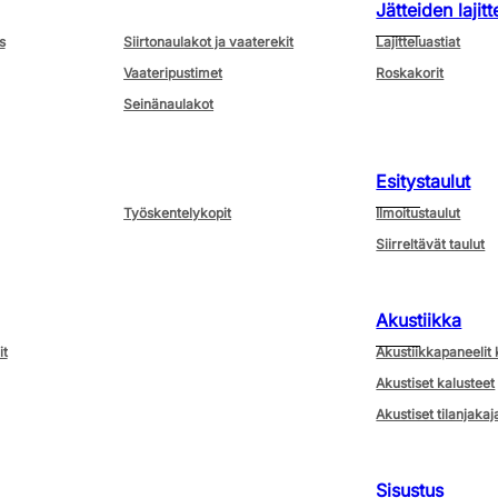
Jätteiden lajitt
s
Siirtonaulakot ja vaaterekit
Lajitteluastiat
Vaateripustimet
Roskakorit
Seinänaulakot
Esitystaulut
Työskentelykopit
Ilmoitustaulut
Siirreltävät taulut
Akustiikka
it
Akustiikkapaneelit 
Akustiset kalusteet
Akustiset tilanjakaj
Sisustus