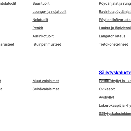
ntolatuolit
Baarituolit
Pöydänjalat ja rung
Lounge- ja nojatuolit
Ravintolapöydänjal
Nojatuolit
Pöytien lisävaruste
Penkit
Luukut ja läpivienni
Aurinkotuolit
Langaton lataus
varusteet
Istuinpehmusteet
Tietokonetelineet
Säilytyskalust
t
Muut valaisimet
Postitushyllyt ja -k
t
Seinävalaisimet
Ovikaapit
Avohyllyt
Lokerokaapit ja -hy
Säilytyskalusteiden