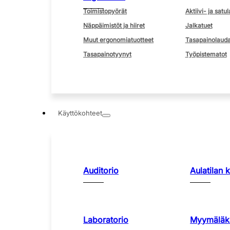
Toimistopyörät
Aktiivi- ja satul
Näppäimistöt ja hiiret
Jalkatuet
Muut ergonomiatuotteet
Tasapainolauda
Tasapainotyynyt
Työpistematot
Käyttökohteet
Auditorio
Aulatilan 
Laboratorio
Myymäläka