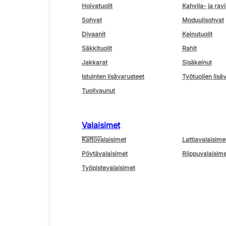
Hoivatuolit
Kahvila- ja ravi
Sohvat
Moduulisohvat
Divaanit
Keinutuolit
Säkkituolit
Rahit
Jakkarat
Sisäkeinut
Istuinten lisävarusteet
Työtuolien lisä
Tuolivaunut
Valaisimet
Kattovalaisimet
Lattiavalaisime
Pöytävalaisimet
Riippuvalaisime
Työpistevalaisimet