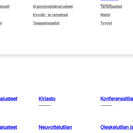
atuolit
Ergonomialisävarusteet
Tarjoiluastiat
Kyynär- ja rannetuet
Matot
t
Tasapainopallot
Tyynyt
kalusteet
Kirjasto
Konferenssitila
lusteet
Neuvottelutilan
Oleskelutilan j