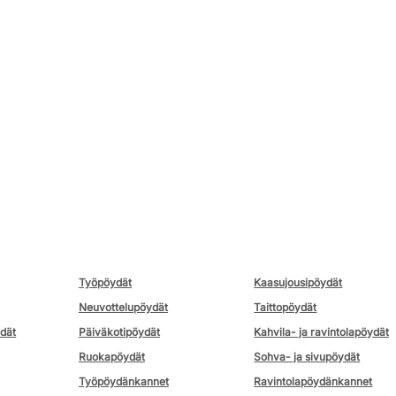
Työpöydät
Kaasujousipöydät
Neuvottelupöydät
Taittopöydät
ydät
Päiväkotipöydät
Kahvila- ja ravintolapöydät
Ruokapöydät
Sohva- ja sivupöydät
Työpöydänkannet
Ravintolapöydänkannet