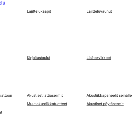
elu
Lajittelukaapit
Lajitteluvaunut
Kirjoitustaulut
Lisätarvikkeet
kattoon
Akustiset lattiasermit
Akustiikkapaneelit seinälle
Muut akustiikkatuotteet
Akustiset pöytäsermit
at