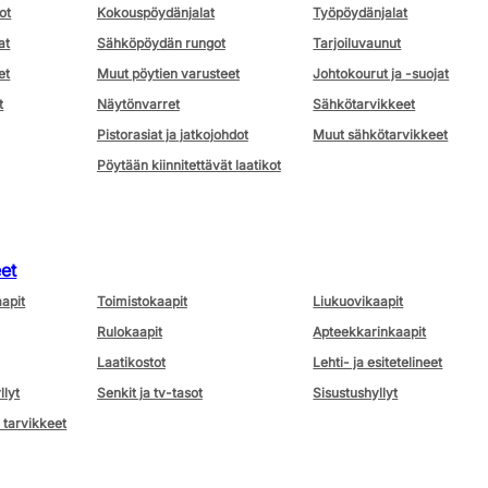
ot
Kokouspöydänjalat
Työpöydänjalat
at
Sähköpöydän rungot
Tarjoiluvaunut
et
Muut pöytien varusteet
Johtokourut ja -suojat
t
Näytönvarret
Sähkötarvikkeet
Pistorasiat ja jatkojohdot
Muut sähkötarvikkeet
Pöytään kiinnitettävät laatikot
eet
aapit
Toimistokaapit
Liukuovikaapit
Rulokaapit
Apteekkarinkaapit
Laatikostot
Lehti- ja esitetelineet
llyt
Senkit ja tv-tasot
Sisustushyllyt
 tarvikkeet