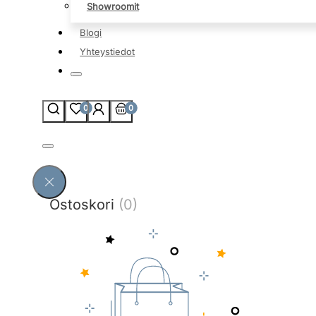
Showroomit
Blogi
Yhteystiedot
0
0
Ostoskori
(0)