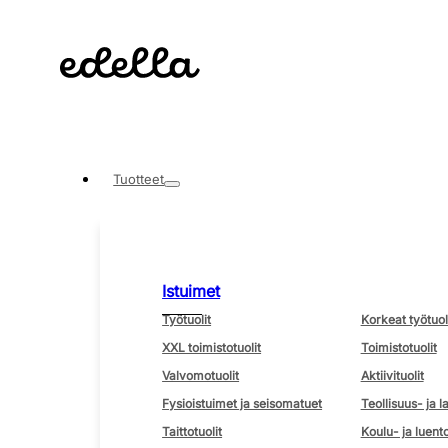
Tuotteet
Istuimet
Työtuolit
Korkeat työtuol
XXL toimistotuolit
Toimistotuolit
Valvomotuolit
Aktiivituolit
Fysioistuimet ja seisomatuet
Teollisuus- ja l
Taittotuolit
Koulu- ja luento