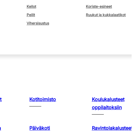
Kellot
Koriste-esineet
Peilit
Ruukut ja kukkalaatikot
Vihersisustus
t
Kotitoimisto
Koulukalusteet
oppilaitoksiin
a
Päiväkoti
Ravintolakalusteet