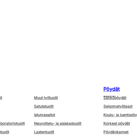
Pöydät
it
Muut työtuolit
Sähköpöydät
Satulatuolit
Seisomatyötasot
Istumapallot
Koulu- ja luentopö
aboratoriotuolit
Neuvottelu- ja asiakastuolit
Korkeat pöydät
tuolit
Lastentuolit
Pöydänkannet