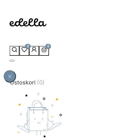
0
0
Ostoskori
(0)