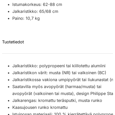
Istumakorkeus: 62-88 cm
Jalkaristikko: 65/68 cm
Paino: 10,7 kg
Tuotetiedot
Jalkaristikko: polypropeeni tai kiillotettu alumiini
Jalkaristikon värit: musta (NR) tai valkoinen (BC)
Jalkaristikossa vakiona umpipyörät tai liukunastat (m
Saatavilla myös avopyörät (harmaa/musta) tai
avopyörät (valkoinen tai musta), design Philippe Sta
Jalkarengas: kromattu teräsputki, musta runko
Kaasujousen runko kromattu
Istuinosan materiaali: 100 % kierrätettävä polypropee