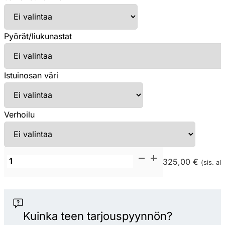
Pyörät/liukunastat
Istuinosan väri
Verhoilu
Diemme
325,00 €
(sis. alv
Clop
CPSP
korkea
työtuoli
Kuinka teen tarjouspyynnön?