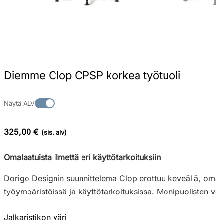
Diemme Clop CPSP korkea työtuoli
Näytä ALV
325,00 €
(sis. alv)
Omalaatuista ilmettä eri käyttötarkoituksiin
Dorigo Designin suunnittelema Clop erottuu keveällä, omala
työympäristöissä ja käyttötarkoituksissa. Monipuolisten vär
Jalkaristikon väri