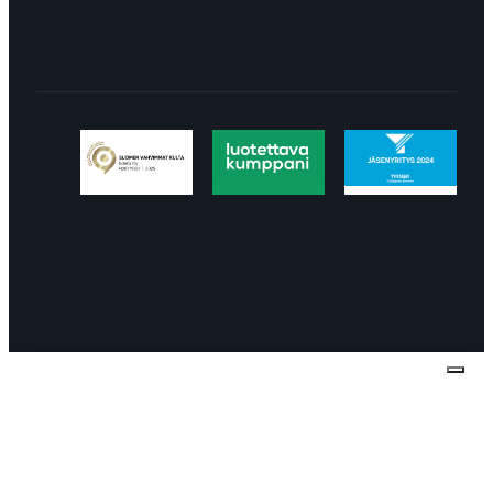
Tietosuojaseloste
Peruuttaminen
Projektimyynnin
toimitus- ja sopimusehdot
Käyttö- ja
toimitusehdot
Palautus ja reklamaatiot