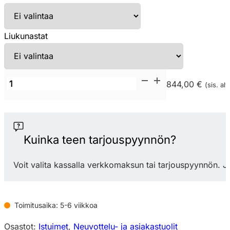
Liukunastat
Capdell
844,00 €
(sis. alv
Concord
Aspa
522WD
neuvottelutuoli
Kuinka teen tarjouspyynnön?
määrä
Voit valita kassalla verkkomaksun tai tarjouspyynnön. J
Toimitusaika: 5-6 viikkoa
Osastot:
Istuimet
,
Neuvottelu- ja asiakastuolit