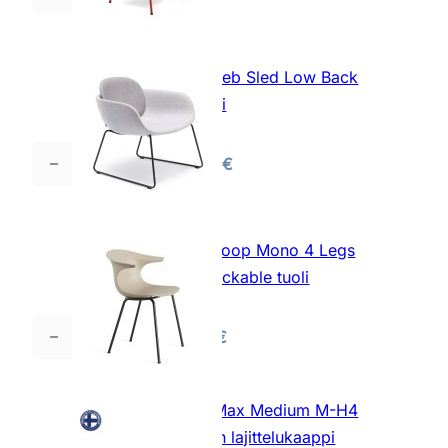
Takumi
Armchair
tuoli
Infiniti Peb Sled Low Back
määrä
nojatuoli
1066,00
€
Infiniti
Peb
Sled
Low
Infiniti Loop Mono 4 Legs
Back
Non Stackable tuoli
nojatuoli
määrä
238,00
€
Infiniti
Loop
Mono
Edella Max Medium M-H4
4
jätteiden lajittelukaappi
Legs