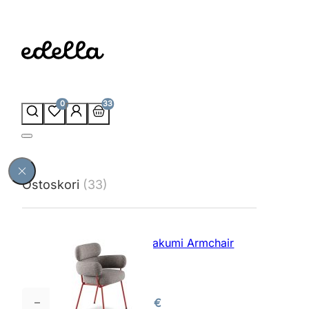
0
33
Ostoskori
(33)
Infiniti Takumi Armchair
tuoli
1380,00
€
Infiniti