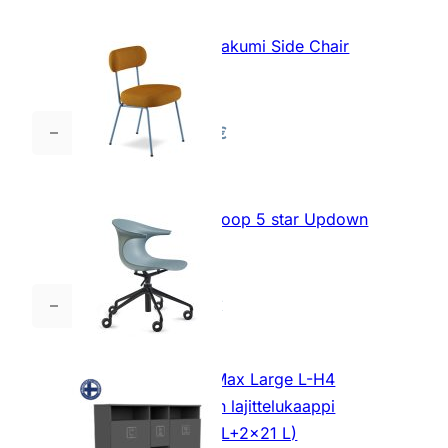
3D
Wood
Infiniti Takumi Side Chair
4
tuoli
Star
tuoli
445,00
€
Infiniti
määrä
Takumi
Side
Chair
Infiniti Loop 5 star Updown
tuoli
tuoli
määrä
712,00
€
Infiniti
Loop
5
Edella Max Large L-H4
star
jätteiden lajittelukaappi
Updown
(2x150 L+2x21 L)
tuoli