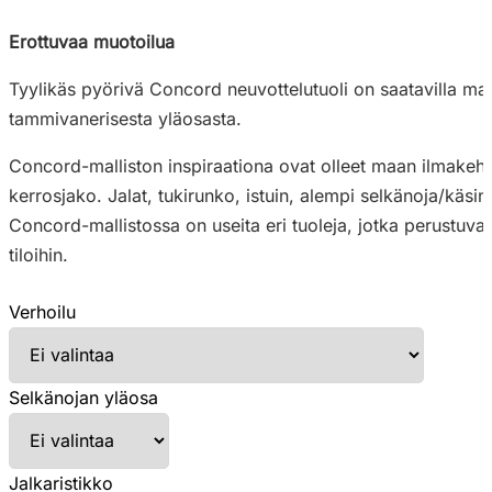
Erottuvaa muotoilua
Tyylikäs pyörivä Concord neuvottelutuoli on saatavilla maala
tammivanerisesta yläosasta.
Concord-malliston inspiraationa ovat olleet maan ilmakeh
kerrosjako. Jalat, tukirunko, istuin, alempi selkänoja/käsi
Concord-mallistossa on useita eri tuoleja, jotka perustuvat s
tiloihin.
Verhoilu
Selkänojan yläosa
Jalkaristikko