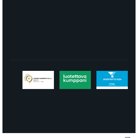
LÖYDÄT MEIDÄT SOMESTA
Tietosuojaseloste
Peruuttaminen
Projektimyynnin
toimitus- ja sopimusehdot
Käyttö- ja
toimitusehdot
Palautus ja reklamaatiot