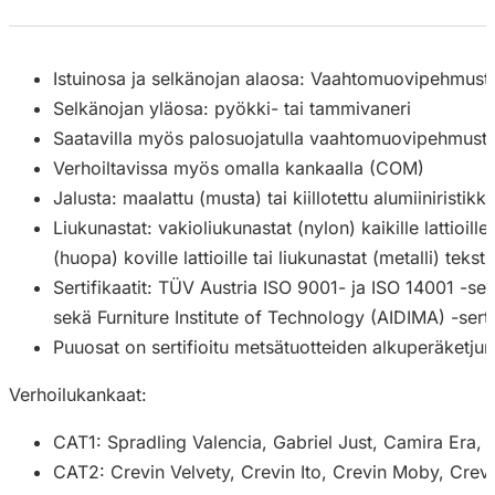
Istuinosa ja selkänojan alaosa: Vaahtomuovipehmustee
Selkänojan yläosa: pyökki- tai tammivaneri
Saatavilla myös palosuojatulla vaahtomuovipehmuste
Verhoiltavissa myös omalla kankaalla (COM)
Jalusta: maalattu (musta) tai kiillotettu alumiiniristikk
Liukunastat: vakioliukunastat (nylon) kaikille lattioille
(huopa) koville lattioille tai liukunastat (metalli) tekstiili
Sertifikaatit: TÜV Austria ISO 9001- ja ISO 14001 -sert
sekä Furniture Institute of Technology (AIDIMA) -sertif
Puuosat on sertifioitu metsätuotteiden alkuperäketju
Verhoilukankaat:
CAT1: Spradling Valencia, Gabriel Just, Camira Era, 
CAT2: Crevin Velvety, Crevin Ito, Crevin Moby, Crevi