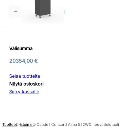
tuoli
määrä
532,00
€
Edella
Max
Large
L-
L1
Välisumma
jätteiden
lajittelukaappi
20354,00
€
(150
L)
Selaa tuotteita
määrä
Näytä ostoskori
Siirry kassalle
Tuotteet
Istuimet
Capdell Concord Aspa 522WD neuvottelutuoli