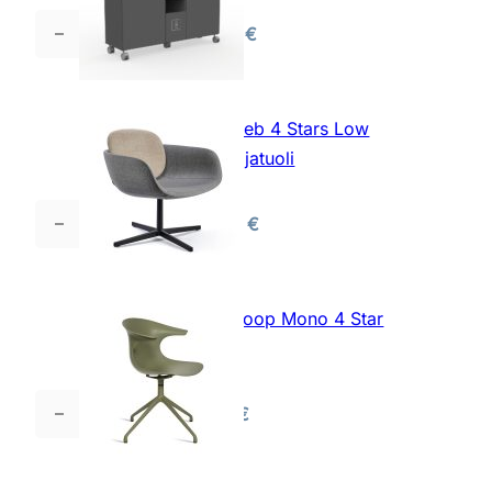
määrä
2997,00
€
Edella
Max
Large
L-
Infiniti Peb 4 Stars Low
H4
Back nojatuoli
jätteiden
lajittelukaappi
2234,00
€
Infiniti
(2x150
Peb
L+2x21
4
L)
Stars
Infiniti Loop Mono 4 Star
määrä
Low
tuoli
Back
nojatuoli
542,00
€
Infiniti
määrä
Loop
Mono