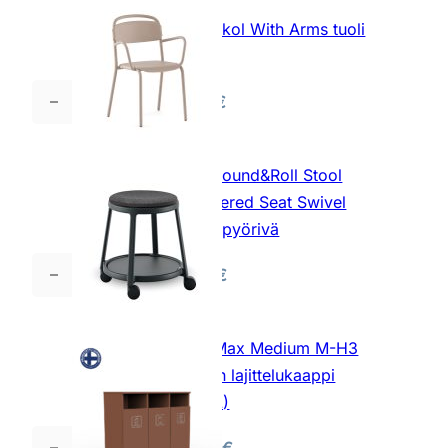
4
Infiniti Skol With Arms tuoli
Star
tuoli
määrä
684,00
€
Infiniti
Skol
With
Infiniti Round&Roll Stool
Arms
Upholstered Seat Swivel
tuoli
jakkara pyörivä
määrä
493,00
€
Infiniti
Round&Roll
Stool
Edella Max Medium M-H3
Upholstered
jätteiden lajittelukaappi
Seat
(3x45 L)
Swivel
jakkara
1364,00
€