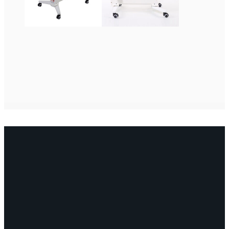
122
899
OTA YHTEYTTÄ
myynti@edella.fi
044 242
8113
TURKU Logomo Byrå Junakatu 9 20100
Turku