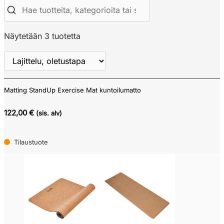
Näytetään 3 tuotetta
Matting StandUp Exercise Mat kuntoilumatto
Näytä
ALV
122,00 €
(sis. alv)
Tilaustuote
Tarjouskori