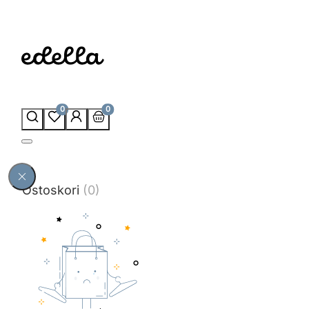
0
0
Ostoskori
(0)