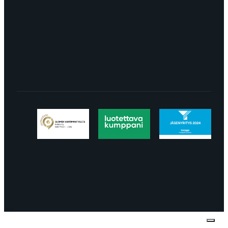
LÖYDÄT MEIDÄT SOMESTA
Tietosuojaseloste
Peruuttaminen
Projektimyynnin
toimitus- ja sopimusehdot
Käyttö- ja
toimitusehdot
Palautus ja reklamaatiot