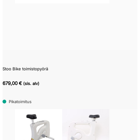
Pikatoimitustuote
(2)
Varastotuote
(0)
Kysy
toimitusaikaa
(0)
Tilaustuote
(1)
Stoo Bike toimistopyörä
679,00 €
(sis. alv)
Pikatoimitus
Edellinen