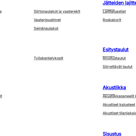
Jätteiden lajitt
s
Siirtonaulakot ja vaaterekit
Lajitteluastiat
Vaateripustimet
Roskakorit
Seinänaulakot
Esitystaulut
Työskentelykopit
Ilmoitustaulut
Siirreltävät taulut
Akustiikka
it
Akustiikkapaneelit 
Akustiset kalusteet
Akustiset tilanjakaj
Sisustus