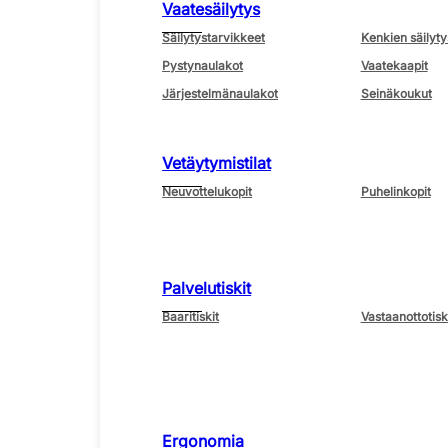
Vaatesäilytys
Säilytystarvikkeet
Kenkien säilyty
Pystynaulakot
Vaatekaapit
Järjestelmänaulakot
Seinäkoukut
Vetäytymistilat
Neuvottelukopit
Puhelinkopit
Palvelutiskit
Baaritiskit
Vastaanottotisk
Ergonomia