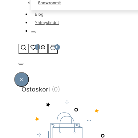
Showroomit
Blogi
Yhteystiedot
0
0
Ostoskori
(0)