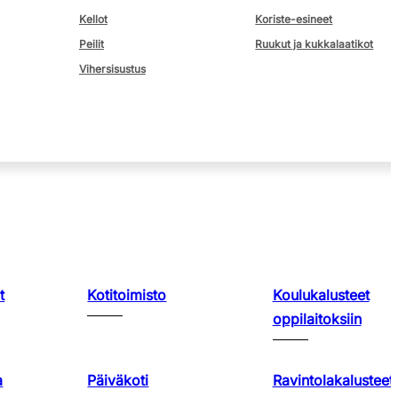
Kellot
Koriste-esineet
Peilit
Ruukut ja kukkalaatikot
Vihersisustus
t
Kotitoimisto
Koulukalusteet
oppilaitoksiin
a
Päiväkoti
Ravintolakalusteet