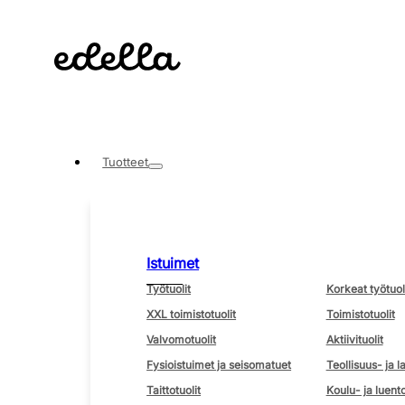
Tuotteet
Istuimet
Työtuolit
Korkeat työtuol
XXL toimistotuolit
Toimistotuolit
Valvomotuolit
Aktiivituolit
Fysioistuimet ja seisomatuet
Teollisuus- ja l
Taittotuolit
Koulu- ja luento