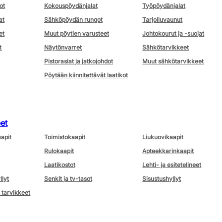
ot
Kokouspöydänjalat
Työpöydänjalat
at
Sähköpöydän rungot
Tarjoiluvaunut
et
Muut pöytien varusteet
Johtokourut ja -suojat
t
Näytönvarret
Sähkötarvikkeet
Pistorasiat ja jatkojohdot
Muut sähkötarvikkeet
Pöytään kiinnitettävät laatikot
eet
aapit
Toimistokaapit
Liukuovikaapit
Rulokaapit
Apteekkarinkaapit
Laatikostot
Lehti- ja esitetelineet
llyt
Senkit ja tv-tasot
Sisustushyllyt
 tarvikkeet