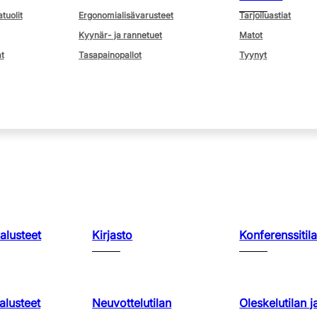
atuolit
Ergonomialisävarusteet
Tarjoiluastiat
Kyynär- ja rannetuet
Matot
t
Tasapainopallot
Tyynyt
kalusteet
Kirjasto
Konferenssitila
lusteet
Neuvottelutilan
Oleskelutilan j