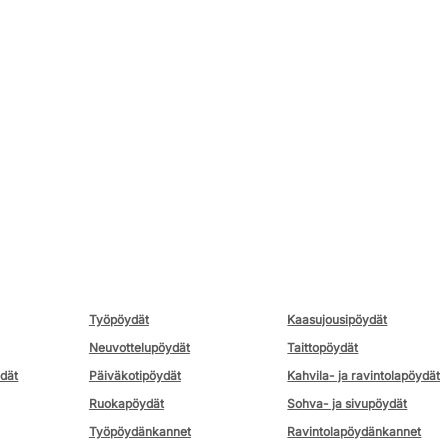
Työpöydät
Kaasujousipöydät
Neuvottelupöydät
Taittopöydät
ydät
Päiväkotipöydät
Kahvila- ja ravintolapöydät
Ruokapöydät
Sohva- ja sivupöydät
Työpöydänkannet
Ravintolapöydänkannet