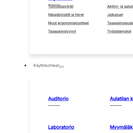
Toimistopyörät
Aktiivi- ja satul
Näppäimistöt ja hiiret
Jalkatuet
Muut ergonomiatuotteet
Tasapainolauda
Tasapainotyynyt
Työpistematot
Käyttökohteet
Auditorio
Aulatilan 
Laboratorio
Myymäläka