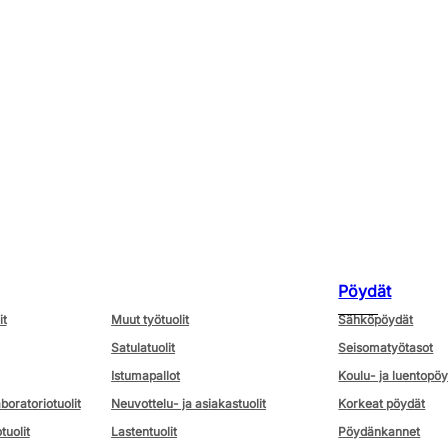
Pöydät
it
Muut työtuolit
Sähköpöydät
Satulatuolit
Seisomatyötasot
Istumapallot
Koulu- ja luentopö
aboratoriotuolit
Neuvottelu- ja asiakastuolit
Korkeat pöydät
tuolit
Lastentuolit
Pöydänkannet