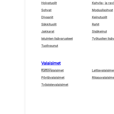
Hoivatuolit
Kahvila- ja ravi
Sohvat
Moduulisohvat
Divaanit
Keinutuolit
Säkkituolit
Rahit
Jakkarat
Sisäkeinut
Istuinten lisävarusteet
Työtuolien lisä
Tuolivaunut
Valaisimet
Kattovalaisimet
Lattiavalaisime
Pöytävalaisimet
Riippuvalaisime
Työpistevalaisimet