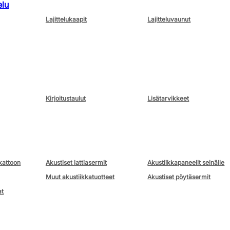
elu
Lajittelukaapit
Lajitteluvaunut
Kirjoitustaulut
Lisätarvikkeet
kattoon
Akustiset lattiasermit
Akustiikkapaneelit seinälle
Muut akustiikkatuotteet
Akustiset pöytäsermit
at