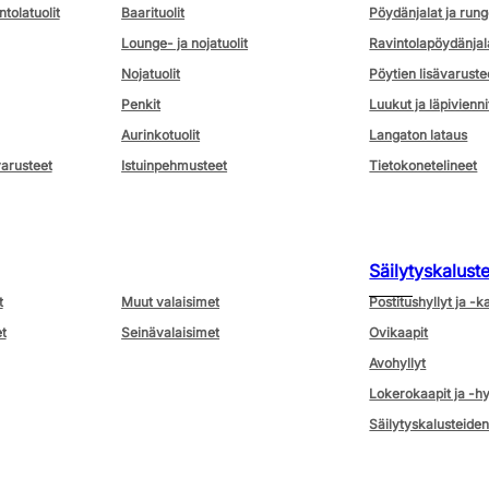
ntolatuolit
Baarituolit
Pöydänjalat ja rung
Lounge- ja nojatuolit
Ravintolapöydänjal
Nojatuolit
Pöytien lisävaruste
Penkit
Luukut ja läpivienni
Aurinkotuolit
Langaton lataus
varusteet
Istuinpehmusteet
Tietokonetelineet
Säilytyskalust
t
Muut valaisimet
Postitushyllyt ja -k
t
Seinävalaisimet
Ovikaapit
Avohyllyt
Lokerokaapit ja -hy
Säilytyskalusteiden