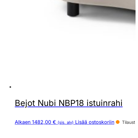
Bejot Nubi NBP18 istuinrahi
Alkaen 1482,00 €
Lisää ostoskoriin
Tilaust
(sis. alv)