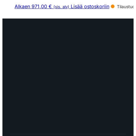
Alkaen 971,00 €
Lisää ostoskoriin
Tilaustuo
(sis. alv)
OTA YHTEYTTÄ
myynti@edella.fi
044 242
8113
TURKU Logomo Byrå Junakatu 9 20100
Turku
LÖYDÄT MEIDÄT SOMESTA