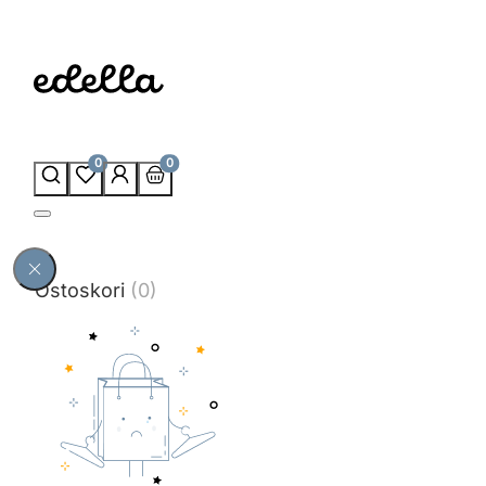
0
0
Ostoskori
(0)