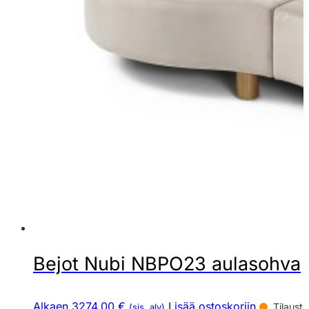
Bejot Nubi NBPO23 aulasohva
Alkaen 3274,00 €
Lisää ostoskoriin
Tilaust
(sis. alv)