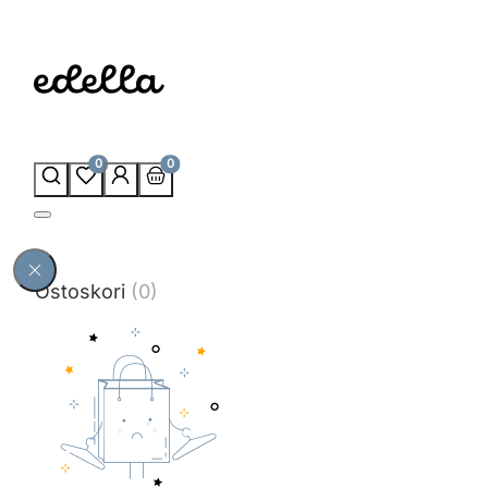
0
0
Ostoskori
(0)