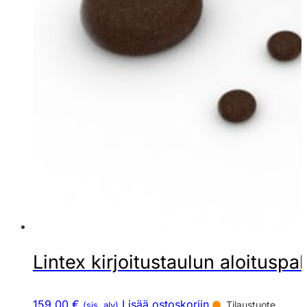
Lintex kirjoitustaulun aloituspa
159,00 €
Lisää ostoskoriin
Tilaustuote
(sis. alv)