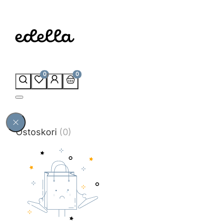
0
0
Ostoskori
(0)