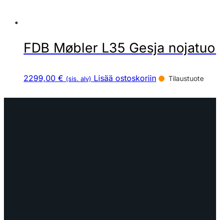
FDB Møbler L35 Gesja nojatuol
2299,00 €
Lisää ostoskoriin
Tilaustuote
(sis. alv)
OTA YHTEYTTÄ
myynti@edella.fi
044 242
8113
TURKU Logomo Byrå Junakatu 9 20100
Turku