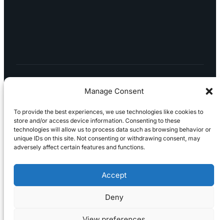
LÖYDÄT MEIDÄT SOMESTA
Manage Consent
To provide the best experiences, we use technologies like cookies to
store and/or access device information. Consenting to these
technologies will allow us to process data such as browsing behavior or
Tietosuojaseloste
Peruuttaminen
Projektimyynnin
unique IDs on this site. Not consenting or withdrawing consent, may
toimitus- ja sopimusehdot
Käyttö- ja
adversely affect certain features and functions.
toimitusehdot
Palautus ja reklamaatiot
Accept
Deny
View preferences