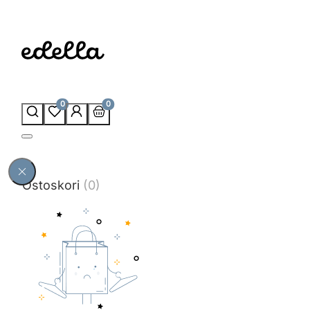
0
0
Ostoskori
(0)