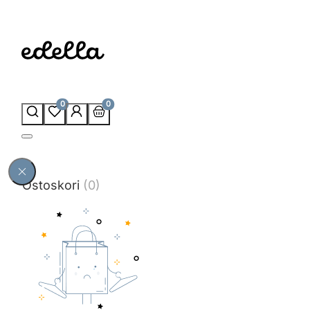
0
0
Ostoskori
(0)