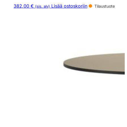
382,00 €
Lisää ostoskoriin
Tilaustuote
(sis. alv)