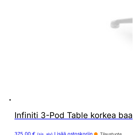
Infiniti 3-Pod Table korkea baar
375,00 €
Lisää ostoskoriin
Tilaustuote
(sis. alv)