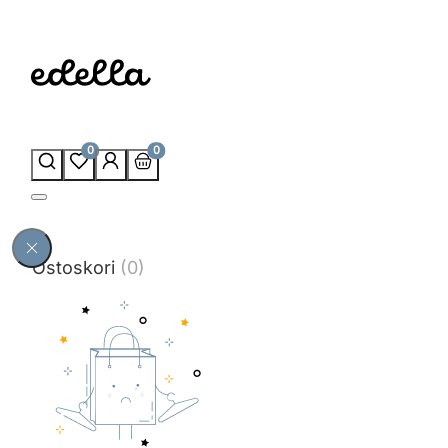
0
0
Ostoskori
(0)