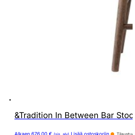
&Tradition In Between Bar Stool
Alkaen 676,00 €
Lisää ostoskoriin
Tilaustuo
(sis. alv)