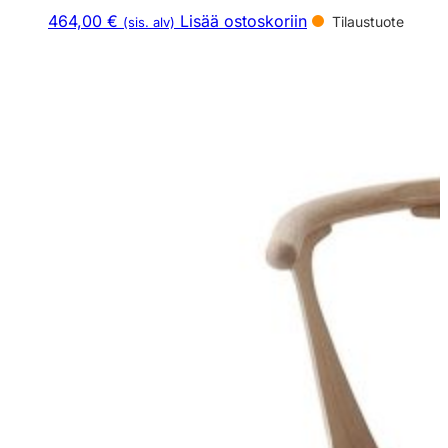
464,00 €
Lisää ostoskoriin
Tilaustuote
(sis. alv)