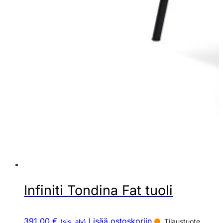
Infiniti Tondina Fat tuoli
391,00 €
Lisää ostoskoriin
Tilaustuote
(sis. alv)