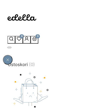
0
0
Ostoskori
(0)