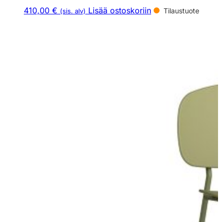
410,00 €
Lisää ostoskoriin
Tilaustuote
(sis. alv)