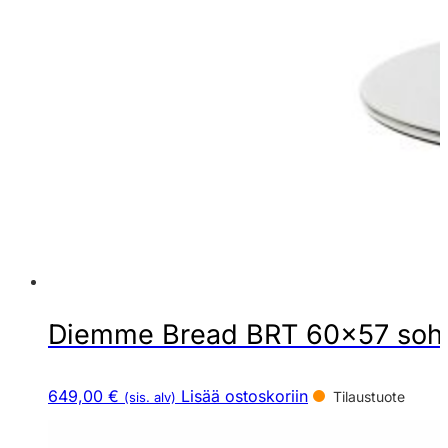
Diemme Bread BRT 60×57 sohva
649,00 €
Lisää ostoskoriin
Tilaustuote
(sis. alv)