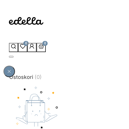
0
0
Ostoskori
(0)