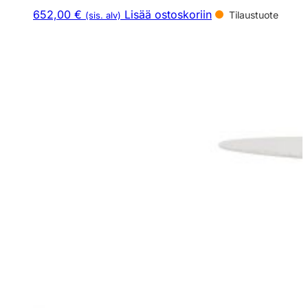
652,00 €
Lisää ostoskoriin
Tilaustuote
(sis. alv)