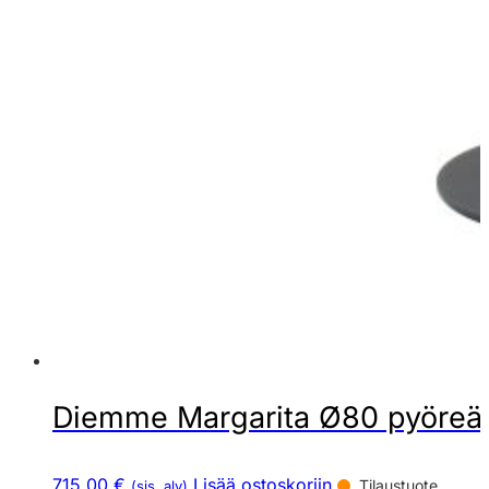
Diemme Margarita Ø80 pyöreä k
715,00 €
Lisää ostoskoriin
Tilaustuote
(sis. alv)