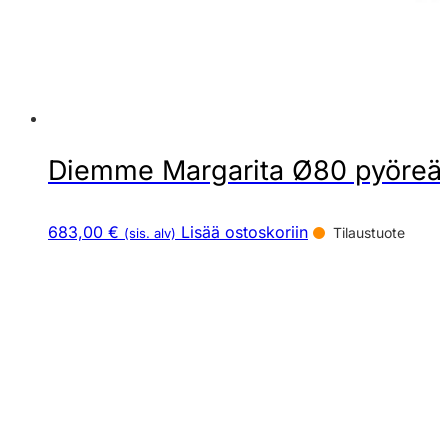
Diemme Margarita Ø80 pyöreä r
683,00 €
Lisää ostoskoriin
Tilaustuote
(sis. alv)