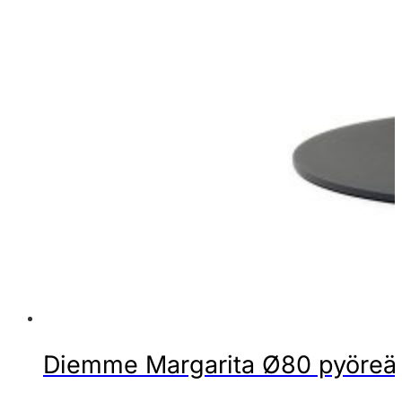
Diemme Margarita Ø80 pyöreä s