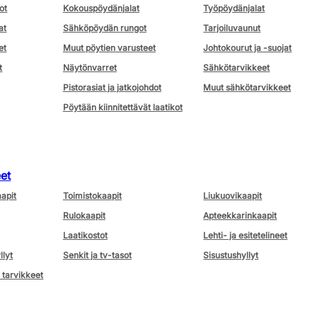
ot
Kokouspöydänjalat
Työpöydänjalat
at
Sähköpöydän rungot
Tarjoiluvaunut
et
Muut pöytien varusteet
Johtokourut ja -suojat
t
Näytönvarret
Sähkötarvikkeet
Pistorasiat ja jatkojohdot
Muut sähkötarvikkeet
Pöytään kiinnitettävät laatikot
eet
aapit
Toimistokaapit
Liukuovikaapit
Rulokaapit
Apteekkarinkaapit
Laatikostot
Lehti- ja esitetelineet
llyt
Senkit ja tv-tasot
Sisustushyllyt
 tarvikkeet