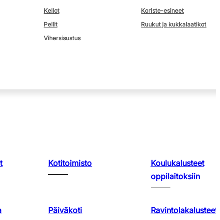
Kellot
Koriste-esineet
Peilit
Ruukut ja kukkalaatikot
Vihersisustus
t
Kotitoimisto
Koulukalusteet
oppilaitoksiin
a
Päiväkoti
Ravintolakalusteet