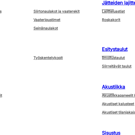
Jätteiden lajitt
s
Siirtonaulakot ja vaaterekit
Lajitteluastiat
Vaateripustimet
Roskakorit
Seinänaulakot
Esitystaulut
Työskentelykopit
Ilmoitustaulut
Siirreltävät taulut
Akustiikka
it
Akustiikkapaneelit 
Akustiset kalusteet
Akustiset tilanjakaj
Sisustus