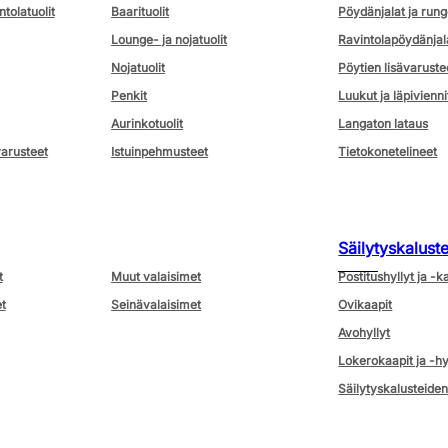
ntolatuolit
Baarituolit
Pöydänjalat ja rung
Lounge- ja nojatuolit
Ravintolapöydänjal
Nojatuolit
Pöytien lisävaruste
Penkit
Luukut ja läpivienni
Aurinkotuolit
Langaton lataus
varusteet
Istuinpehmusteet
Tietokonetelineet
Säilytyskalust
t
Muut valaisimet
Postitushyllyt ja -k
t
Seinävalaisimet
Ovikaapit
Avohyllyt
Lokerokaapit ja -hy
Säilytyskalusteiden