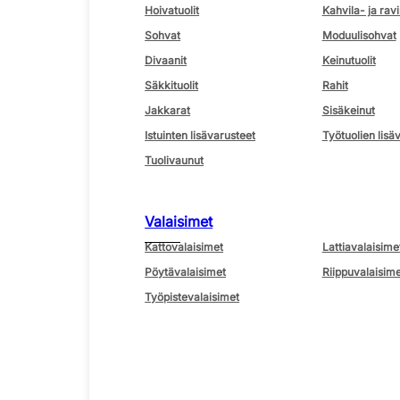
Hoivatuolit
Kahvila- ja ravi
Sohvat
Moduulisohvat
Divaanit
Keinutuolit
Säkkituolit
Rahit
Jakkarat
Sisäkeinut
Istuinten lisävarusteet
Työtuolien lisä
Tuolivaunut
Valaisimet
Kattovalaisimet
Lattiavalaisime
Pöytävalaisimet
Riippuvalaisime
Työpistevalaisimet