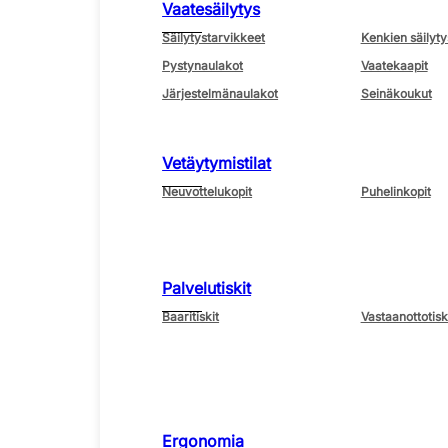
Vaatesäilytys
Säilytystarvikkeet
Kenkien säilyty
Pystynaulakot
Vaatekaapit
Järjestelmänaulakot
Seinäkoukut
Vetäytymistilat
Neuvottelukopit
Puhelinkopit
Palvelutiskit
Baaritiskit
Vastaanottotisk
Ergonomia