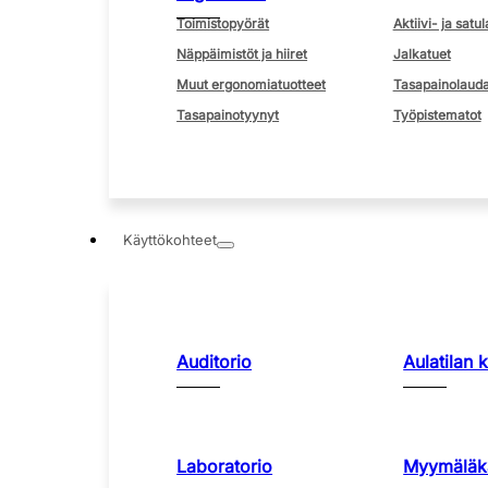
Toimistopyörät
Aktiivi- ja satul
Näppäimistöt ja hiiret
Jalkatuet
Muut ergonomiatuotteet
Tasapainolauda
Tasapainotyynyt
Työpistematot
Käyttökohteet
Auditorio
Aulatilan 
Laboratorio
Myymäläka