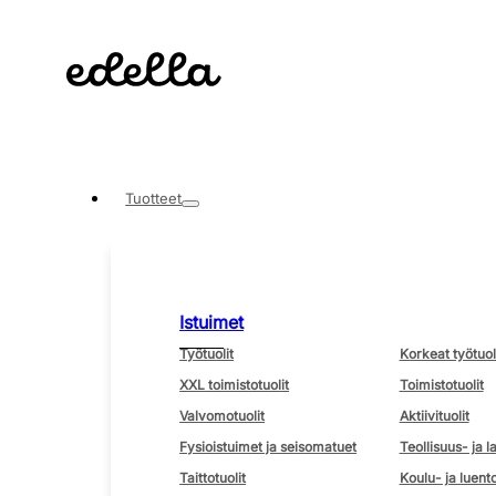
Tuotteet
Istuimet
Työtuolit
Korkeat työtuol
XXL toimistotuolit
Toimistotuolit
Valvomotuolit
Aktiivituolit
Fysioistuimet ja seisomatuet
Teollisuus- ja l
Taittotuolit
Koulu- ja luento