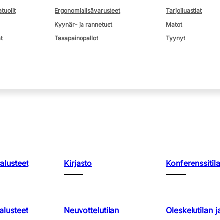
atuolit
Ergonomialisävarusteet
Tarjoiluastiat
Kyynär- ja rannetuet
Matot
t
Tasapainopallot
Tyynyt
kalusteet
Kirjasto
Konferenssitila
lusteet
Neuvottelutilan
Oleskelutilan j