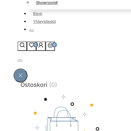
Showroomit
Blogi
Yhteystiedot
0
0
Ostoskori
(0)