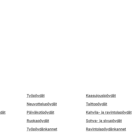
Työpöydät
Kaasujousipöydät
Neuvottelupöydät
Taittopöydät
ydät
Päiväkotipöydät
Kahvila- ja ravintolapöydät
Ruokapöydät
Sohva- ja sivupöydät
Työpöydänkannet
Ravintolapöydänkannet