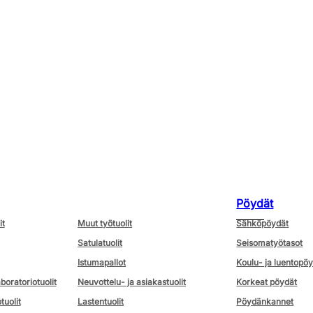
Pöydät
it
Muut työtuolit
Sähköpöydät
Satulatuolit
Seisomatyötasot
Istumapallot
Koulu- ja luentopö
aboratoriotuolit
Neuvottelu- ja asiakastuolit
Korkeat pöydät
tuolit
Lastentuolit
Pöydänkannet