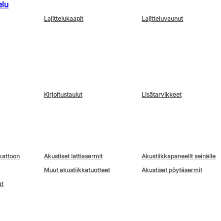
elu
Lajittelukaapit
Lajitteluvaunut
Kirjoitustaulut
Lisätarvikkeet
kattoon
Akustiset lattiasermit
Akustiikkapaneelit seinälle
Muut akustiikkatuotteet
Akustiset pöytäsermit
at