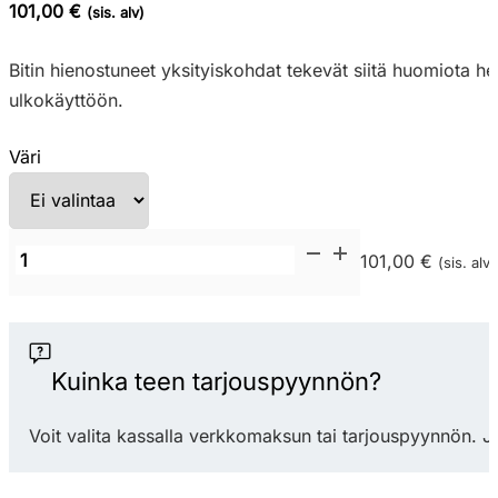
101,00 €
(sis. alv)
Bitin hienostuneet yksityiskohdat tekevät siitä huomiota her
ulkokäyttöön.
Väri
Nardi
101,00 €
(sis. alv)
Bit
terassituoli
määrä
Kuinka teen tarjouspyynnön?
Voit valita kassalla verkkomaksun tai tarjouspyynnön. J