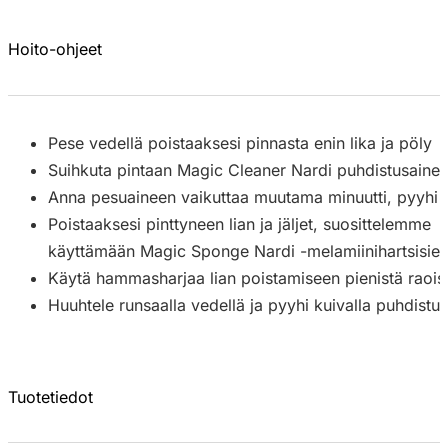
Hoito-ohjeet
Pese vedellä poistaaksesi pinnasta enin lika ja pöly
Suihkuta pintaan Magic Cleaner Nardi puhdistusaine 
Anna pesuaineen vaikuttaa muutama minuutti, pyyhi sitt
Poistaaksesi pinttyneen lian ja jäljet, suosittelemme
käyttämään Magic Sponge Nardi -melamiinihartsisien
Käytä hammasharjaa lian poistamiseen pienistä raois
Huuhtele runsaalla vedellä ja pyyhi kuivalla puhdistusl
Tuotetiedot