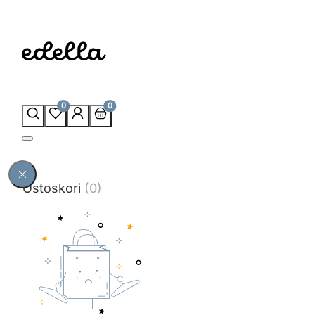
0
0
Ostoskori
(0)