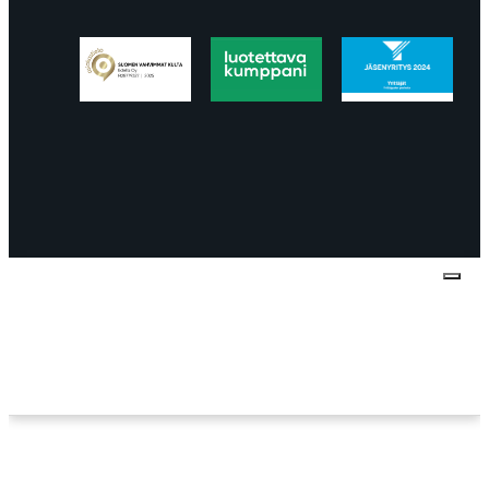
Tietosuojaseloste
Peruuttaminen
Projektimyynnin
toimitus- ja sopimusehdot
Käyttö- ja
toimitusehdot
Palautus ja reklamaatiot