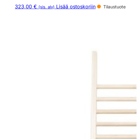
323,00 €
Lisää ostoskoriin
Tilaustuote
(sis. alv)