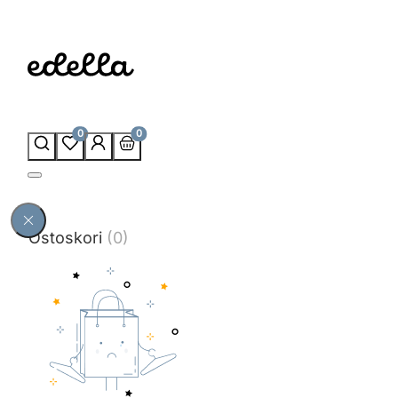
0
0
Ostoskori
(0)