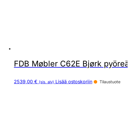
FDB Møbler C62E Bjørk pyöreä 
2539,00 €
Lisää ostoskoriin
Tilaustuote
(sis. alv)