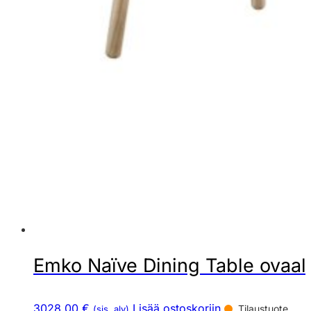
Emko Naïve Dining Table ovaali
3028,00 €
Lisää ostoskoriin
Tilaustuote
(sis. alv)