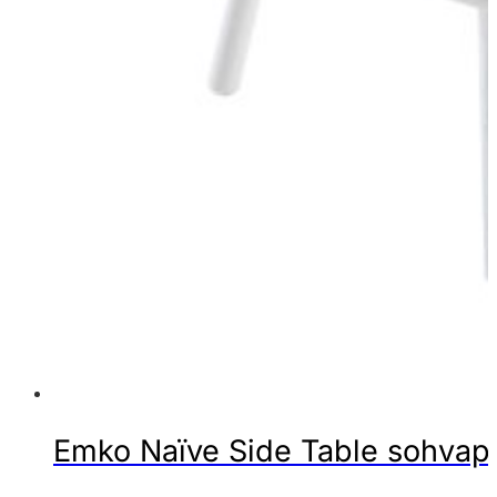
Emko Naïve Side Table sohvapö