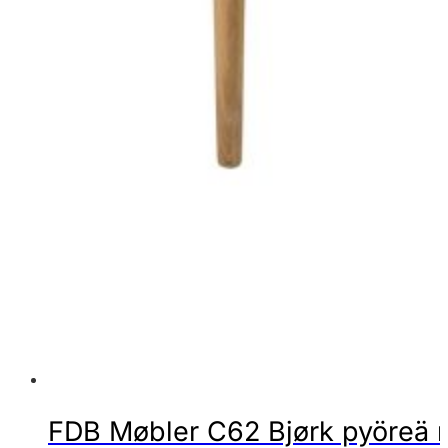
FDB Møbler C62 Bjørk pyöreä r