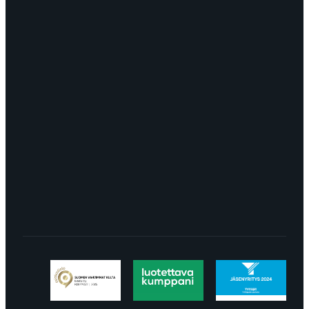
OTA YHTEYTTÄ
myynti@edella.fi
044 242
8113
TURKU Logomo Byrå Junakatu 9 20100
Turku
LÖYDÄT MEIDÄT SOMESTA