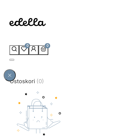
0
0
Ostoskori
(0)