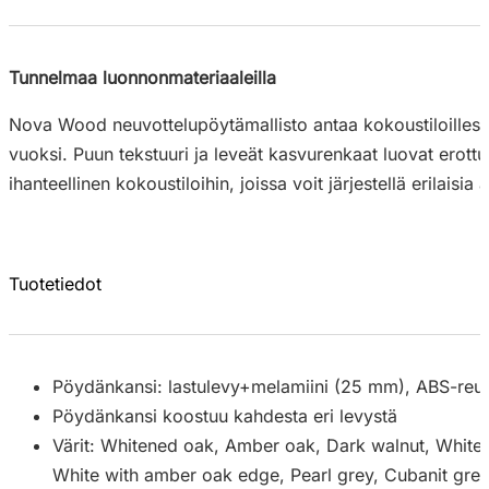
Tunnelmaa luonnonmateriaaleilla
Nova Wood neuvottelupöytämallisto antaa kokoustiloillesi y
vuoksi. Puun tekstuuri ja leveät kasvurenkaat luovat erot
ihanteellinen kokoustiloihin, joissa voit järjestellä erilais
Tuotetiedot
Pöydänkansi: lastulevy+melamiini (25 mm), ABS-reu
Pöydänkansi koostuu kahdesta eri levystä
Värit: Whitened oak, Amber oak, Dark walnut, White,
White with amber oak edge, Pearl grey, Cubanit gre