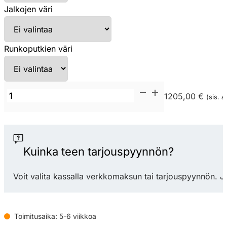
Jalkojen väri
Runkoputkien väri
Narbutas
1205,00 €
(sis. a
Nova
Wood
MCF
neuvottelupöytä
Kuinka teen tarjouspyynnön?
pistorasioilla
(10
Voit valita kassalla verkkomaksun tai tarjouspyynnön. J
hlö)
määrä
Toimitusaika: 5-6 viikkoa