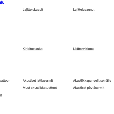
elu
Lajittelukaapit
Lajitteluvaunut
Kirjoitustaulut
Lisätarvikkeet
kattoon
Akustiset lattiasermit
Akustiikkapaneelit seinälle
Muut akustiikkatuotteet
Akustiset pöytäsermit
at