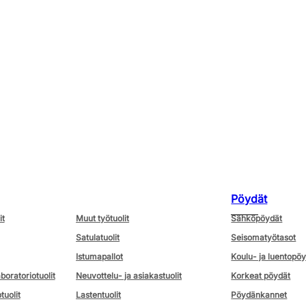
Pöydät
it
Muut työtuolit
Sähköpöydät
Satulatuolit
Seisomatyötasot
Istumapallot
Koulu- ja luentopö
aboratoriotuolit
Neuvottelu- ja asiakastuolit
Korkeat pöydät
tuolit
Lastentuolit
Pöydänkannet