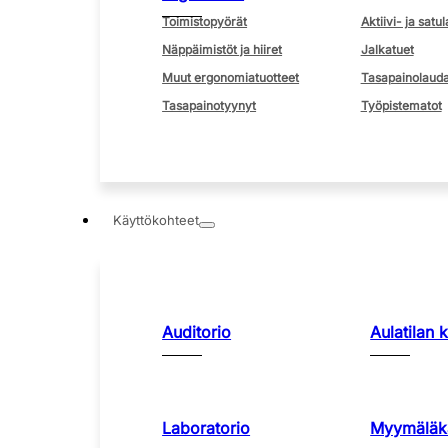
Toimistopyörät
Aktiivi- ja satul
Näppäimistöt ja hiiret
Jalkatuet
Muut ergonomiatuotteet
Tasapainolauda
Tasapainotyynyt
Työpistematot
Käyttökohteet
Auditorio
Aulatilan 
Laboratorio
Myymäläka