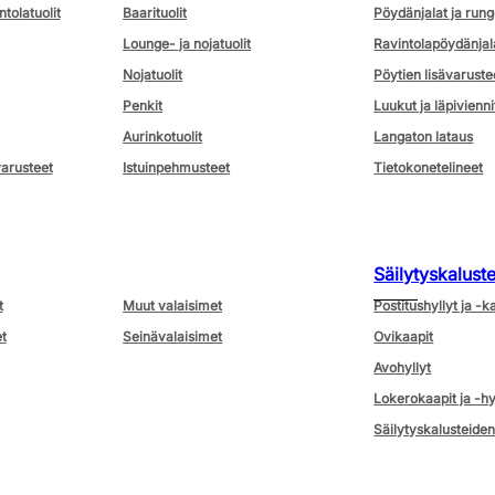
ntolatuolit
Baarituolit
Pöydänjalat ja rung
Lounge- ja nojatuolit
Ravintolapöydänjal
Nojatuolit
Pöytien lisävaruste
Penkit
Luukut ja läpivienni
Aurinkotuolit
Langaton lataus
varusteet
Istuinpehmusteet
Tietokonetelineet
Säilytyskalust
t
Muut valaisimet
Postitushyllyt ja -k
t
Seinävalaisimet
Ovikaapit
Avohyllyt
Lokerokaapit ja -hy
Säilytyskalusteiden