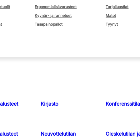
atuolit
Ergonomialisävarusteet
Tarjoiluastiat
Kyynär- ja rannetuet
Matot
t
Tasapainopallot
Tyynyt
kalusteet
Kirjasto
Konferenssitila
lusteet
Neuvottelutilan
Oleskelutilan j