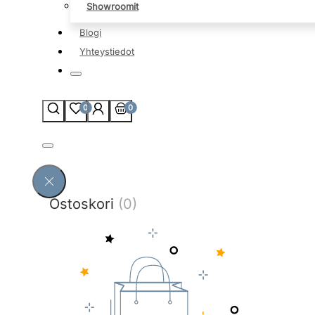
Showroomit
Blogi
Yhteystiedot
0
0
Ostoskori
(0)