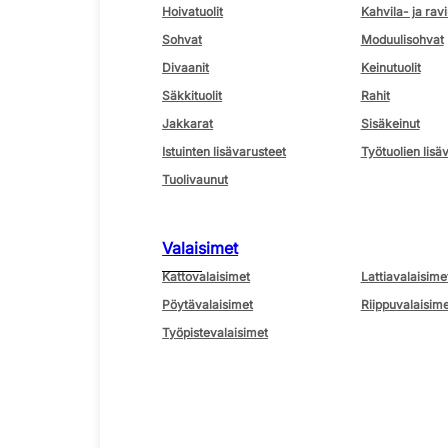
Hoivatuolit
Kahvila- ja ravi
Sohvat
Moduulisohvat
Divaanit
Keinutuolit
Säkkituolit
Rahit
Jakkarat
Sisäkeinut
Istuinten lisävarusteet
Työtuolien lisä
Tuolivaunut
Valaisimet
Kattovalaisimet
Lattiavalaisime
Pöytävalaisimet
Riippuvalaisime
Työpistevalaisimet