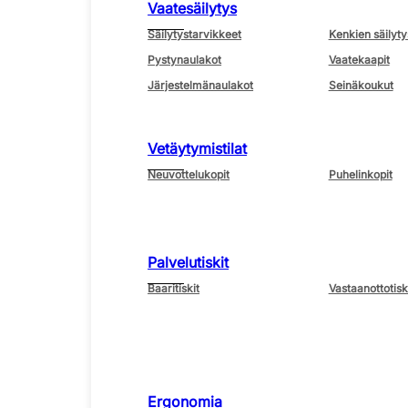
Vaatesäilytys
Säilytystarvikkeet
Kenkien säilyty
Pystynaulakot
Vaatekaapit
Järjestelmänaulakot
Seinäkoukut
Vetäytymistilat
Neuvottelukopit
Puhelinkopit
Palvelutiskit
Baaritiskit
Vastaanottotisk
Ergonomia