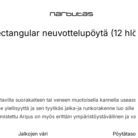
ctangular neuvottelupöytä (12 hlö
avilla suorakaiteen tai veneen muotoisella kannella useassa 
 ylellisyyttä ja sen tyylikäs jalka-ja runkorakenne luo sille 
lmistettu Arqus on myös erittäin ympäristöystävällinen ja vast
Jalkojen väri
Pöytätason