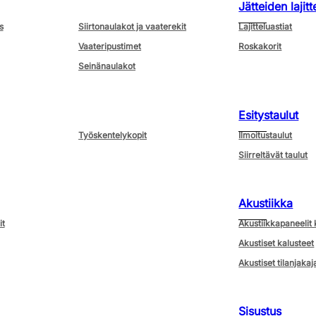
Jätteiden lajitt
s
Siirtonaulakot ja vaaterekit
Lajitteluastiat
Vaateripustimet
Roskakorit
Seinänaulakot
Esitystaulut
Työskentelykopit
Ilmoitustaulut
Siirreltävät taulut
Akustiikka
it
Akustiikkapaneelit 
Akustiset kalusteet
Akustiset tilanjakaj
Sisustus