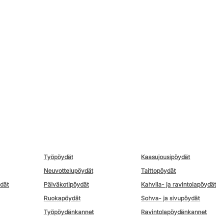
Työpöydät
Kaasujousipöydät
Neuvottelupöydät
Taittopöydät
ydät
Päiväkotipöydät
Kahvila- ja ravintolapöydät
Ruokapöydät
Sohva- ja sivupöydät
Työpöydänkannet
Ravintolapöydänkannet