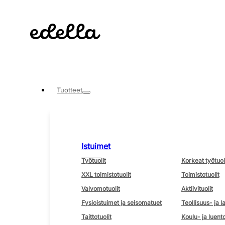
Tuotteet
Istuimet
Työtuolit
Korkeat työtuol
XXL toimistotuolit
Toimistotuolit
Valvomotuolit
Aktiivituolit
Fysioistuimet ja seisomatuet
Teollisuus- ja l
Taittotuolit
Koulu- ja luento