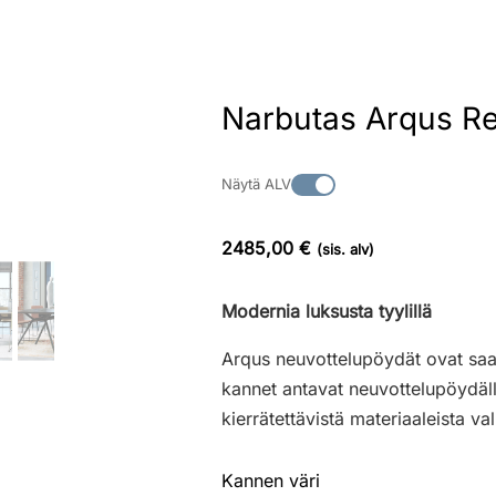
Narbutas Arqus Re
Näytä ALV
2485,00 €
(sis. alv)
Modernia luksusta tyylillä
Arqus neuvottelupöydät ovat saat
kannet antavat neuvottelupöydälle
kierrätettävistä materiaaleista va
Kannen väri