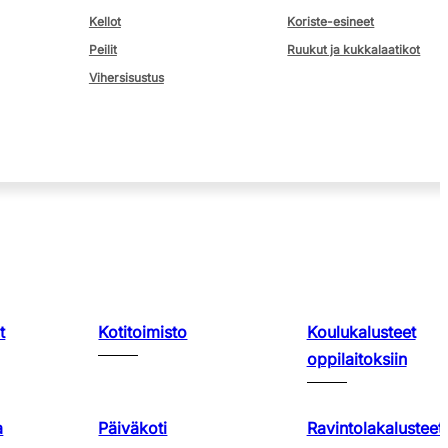
Kellot
Koriste-esineet
Peilit
Ruukut ja kukkalaatikot
Vihersisustus
t
Kotitoimisto
Koulukalusteet
oppilaitoksiin
a
Päiväkoti
Ravintolakalusteet