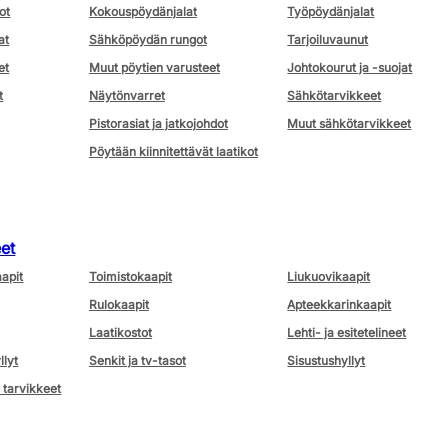
ot
Kokouspöydänjalat
Työpöydänjalat
at
Sähköpöydän rungot
Tarjoiluvaunut
et
Muut pöytien varusteet
Johtokourut ja -suojat
t
Näytönvarret
Sähkötarvikkeet
Pistorasiat ja jatkojohdot
Muut sähkötarvikkeet
Pöytään kiinnitettävät laatikot
eet
aapit
Toimistokaapit
Liukuovikaapit
Rulokaapit
Apteekkarinkaapit
Laatikostot
Lehti- ja esitetelineet
llyt
Senkit ja tv-tasot
Sisustushyllyt
 tarvikkeet