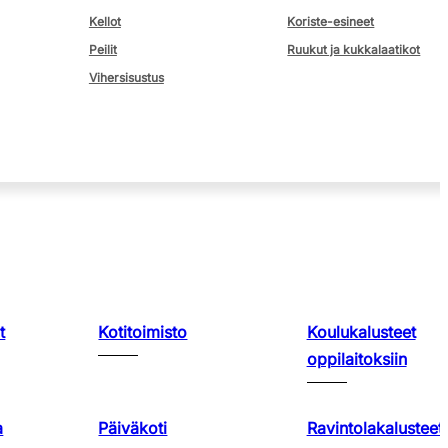
Kellot
Koriste-esineet
Peilit
Ruukut ja kukkalaatikot
Vihersisustus
t
Kotitoimisto
Koulukalusteet
oppilaitoksiin
a
Päiväkoti
Ravintolakalusteet