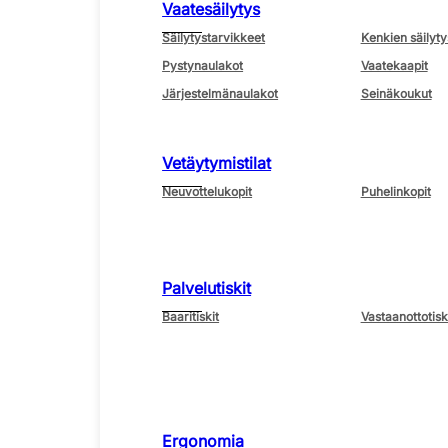
Vaatesäilytys
Säilytystarvikkeet
Kenkien säilyty
Pystynaulakot
Vaatekaapit
Järjestelmänaulakot
Seinäkoukut
Vetäytymistilat
Neuvottelukopit
Puhelinkopit
Palvelutiskit
Baaritiskit
Vastaanottotisk
Ergonomia