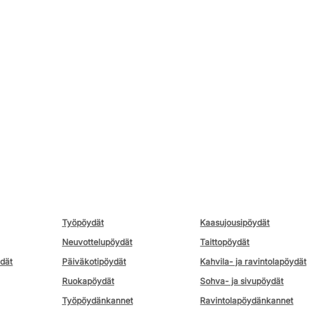
Työpöydät
Kaasujousipöydät
Neuvottelupöydät
Taittopöydät
ydät
Päiväkotipöydät
Kahvila- ja ravintolapöydät
Ruokapöydät
Sohva- ja sivupöydät
Työpöydänkannet
Ravintolapöydänkannet