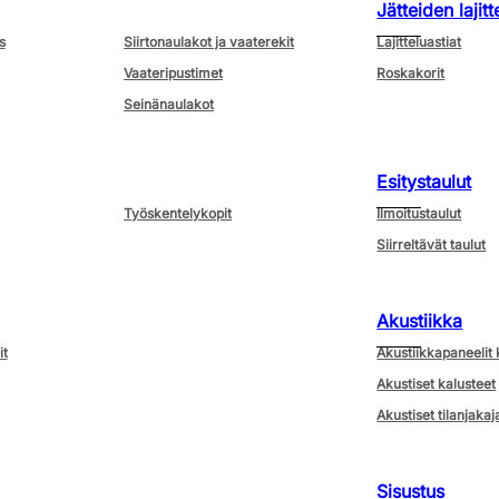
Jätteiden lajitt
s
Siirtonaulakot ja vaaterekit
Lajitteluastiat
Vaateripustimet
Roskakorit
Seinänaulakot
Esitystaulut
Työskentelykopit
Ilmoitustaulut
Siirreltävät taulut
Akustiikka
it
Akustiikkapaneelit 
Akustiset kalusteet
Akustiset tilanjakaj
Sisustus