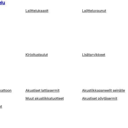
elu
Lajittelukaapit
Lajitteluvaunut
Kirjoitustaulut
Lisätarvikkeet
kattoon
Akustiset lattiasermit
Akustiikkapaneelit seinälle
Muut akustiikkatuotteet
Akustiset pöytäsermit
at