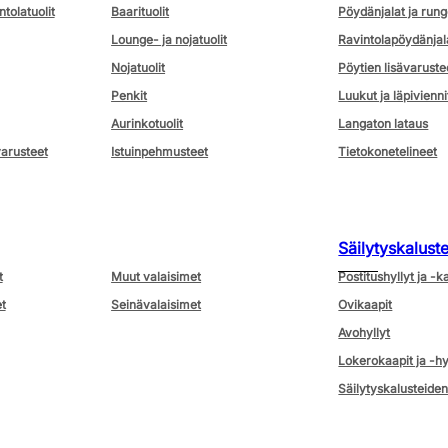
ntolatuolit
Baarituolit
Pöydänjalat ja rung
Lounge- ja nojatuolit
Ravintolapöydänjal
Nojatuolit
Pöytien lisävaruste
Penkit
Luukut ja läpivienni
Aurinkotuolit
Langaton lataus
varusteet
Istuinpehmusteet
Tietokonetelineet
Säilytyskalust
t
Muut valaisimet
Postitushyllyt ja -k
t
Seinävalaisimet
Ovikaapit
Avohyllyt
Lokerokaapit ja -hy
Säilytyskalusteiden