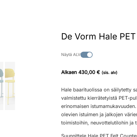
De Vorm Hale PET F
Näytä ALV
Alkaen 430,00 €
(sis. alv)
Hale baarituolissa on säilytetty 
valmistettu kierrätetyistä PET-pu
erinomaisen istumamukavuuden. T
olevien istuimen ja jalkojen värie
toimistoihin, neuvottelutilohin ja 
Suunnittele Hale PET Felt Counter