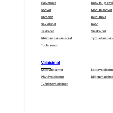
Hoivatuolit
Kahvila- ja ravi
Sohvat
Moduulisohvat
Divaanit
Keinutuolit
Säkkituolit
Rahit
Jakkarat
Sisäkeinut
Istuinten lisävarusteet
Työtuolien lisä
Tuolivaunut
Valaisimet
Kattovalaisimet
Lattiavalaisime
Pöytävalaisimet
Riippuvalaisime
Työpistevalaisimet