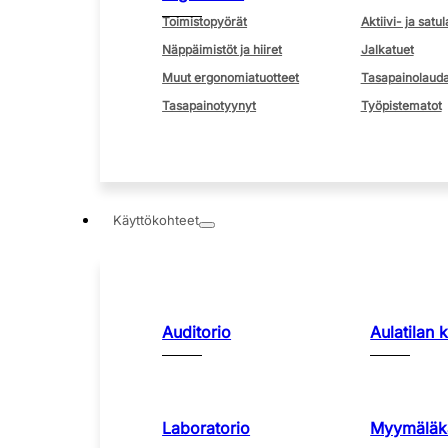
Toimistopyörät
Aktiivi- ja satul
Näppäimistöt ja hiiret
Jalkatuet
Muut ergonomiatuotteet
Tasapainolauda
Tasapainotyynyt
Työpistematot
Käyttökohteet
Auditorio
Aulatilan 
Laboratorio
Myymäläka