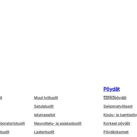
Pöydät
it
Muut työtuolit
Sähköpöydät
Satulatuolit
Seisomatyötasot
Istumapallot
Koulu- ja luentopö
aboratoriotuolit
Neuvottelu- ja asiakastuolit
Korkeat pöydät
tuolit
Lastentuolit
Pöydänkannet