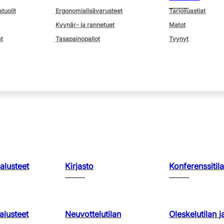
atuolit
Ergonomialisävarusteet
Tarjoiluastiat
Kyynär- ja rannetuet
Matot
t
Tasapainopallot
Tyynyt
kalusteet
Kirjasto
Konferenssitila
lusteet
Neuvottelutilan
Oleskelutilan j