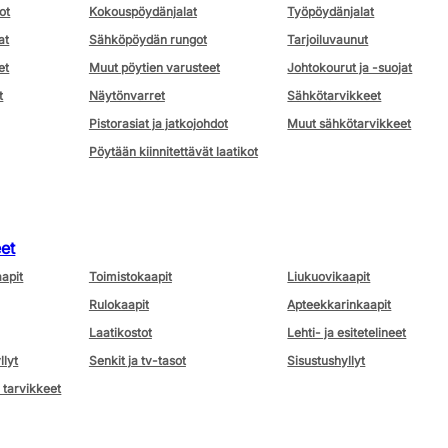
ot
Kokouspöydänjalat
Työpöydänjalat
at
Sähköpöydän rungot
Tarjoiluvaunut
et
Muut pöytien varusteet
Johtokourut ja -suojat
t
Näytönvarret
Sähkötarvikkeet
Pistorasiat ja jatkojohdot
Muut sähkötarvikkeet
Pöytään kiinnitettävät laatikot
eet
aapit
Toimistokaapit
Liukuovikaapit
Rulokaapit
Apteekkarinkaapit
Laatikostot
Lehti- ja esitetelineet
llyt
Senkit ja tv-tasot
Sisustushyllyt
 tarvikkeet