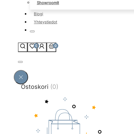
Showroomit
Blogi
Yhteystiedot
0
0
Ostoskori
(0)