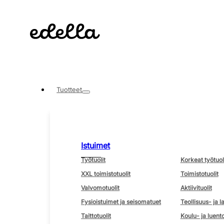
Tuotteet
Istuimet
Työtuolit
Korkeat työtuol
XXL toimistotuolit
Toimistotuolit
Valvomotuolit
Aktiivituolit
Fysioistuimet ja seisomatuet
Teollisuus- ja l
Taittotuolit
Koulu- ja luento