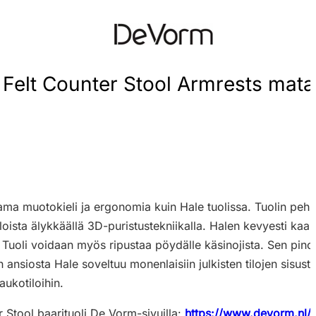
elt Counter Stool Armrests matal
sama muotokieli ja ergonomia kuin Hale tuolissa. Tuolin pehm
lloista älykkäällä 3D-puristustekniikalla. Halen kevyesti ka
uoli voidaan myös ripustaa pöydälle käsinojista. Sen pino
n ansiosta Hale soveltuu monenlaisiin julkisten tilojen sisust
taukotiloihin.
 Stool baarituoli De Vorm-sivuilla:
https://www.devorm.nl/p