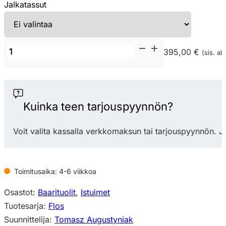
Jalkatassut
Bejot
395,00 €
(sis. alv
Flos
FSKH
korkea
baarituoli
Kuinka teen tarjouspyynnön?
määrä
Voit valita kassalla verkkomaksun tai tarjouspyynnön. J
Toimitusaika: 4-6 viikkoa
Osastot:
Baarituolit
,
Istuimet
Tuotesarja:
Flos
Suunnittelija:
Tomasz Augustyniak