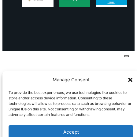
Tietosuojaseloste
Peruuttaminen
Projektimyynnin
toimitus- ja sopimusehdot
Käyttö- ja
toimitusehdot
Palautus ja reklamaatiot
Manage Consent
To provide the best experiences, we use technologies like cookies to
store and/or access device information. Consenting to these
technologies will allow us to process data such as browsing behavior or
unique IDs on this site. Not consenting or withdrawing consent, may
adversely affect certain features and functions.
Accept