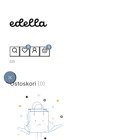
0
0
Ostoskori
(0)