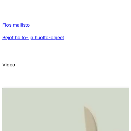
Fl
os mallisto
Bejot hoito- ja huolto-ohjeet
Video