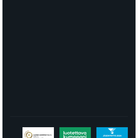
OTA YHTEYTTÄ
myynti@edella.fi
044 242
8113
TURKU Logomo Byrå Junakatu 9 20100
Turku
LÖYDÄT MEIDÄT SOMESTA